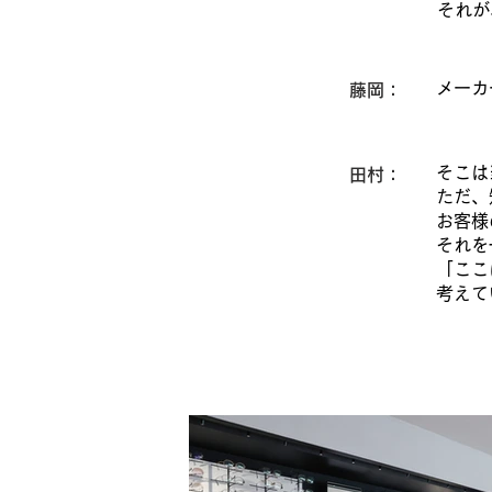
それが
メーカ
藤岡：
そこは
田村：
ただ、
お客様
それを
「ここ
考えて