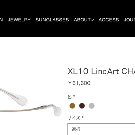
N
JEWELRY
SUNGLASSES
ABOUT
ACCESS
JOU
XL10 LineArt C
価
￥61,600
格
色
*
サイズ
*
選択