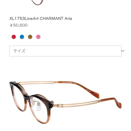
XL1753LineArt CHARMANT Aria
価格
￥50,600