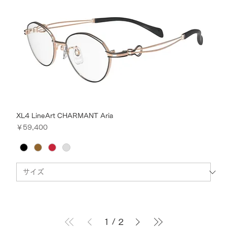
XL4 LineArt CHARMANT Aria
価格
￥59,400
1
/
2