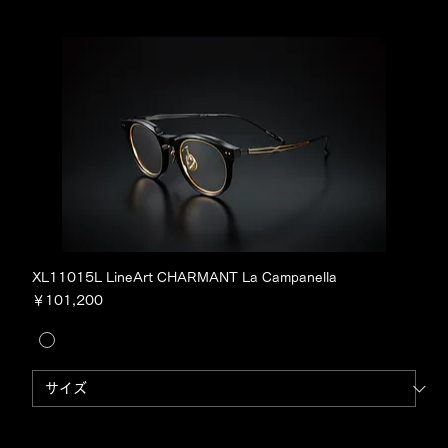
XL11015L LineArt CHARMANT La Campanella
価格
￥101,200