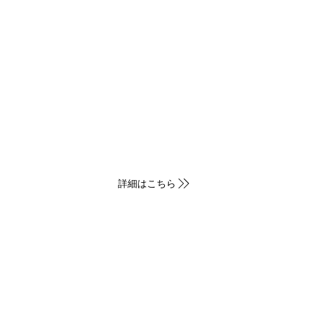
XL10 DB
XL10 BR
サイズ：44□18-138
38
サイズ：44□18-
詳細はこちら