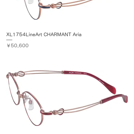
XL1754LineArt CHARMANT Aria
価格
￥50,600