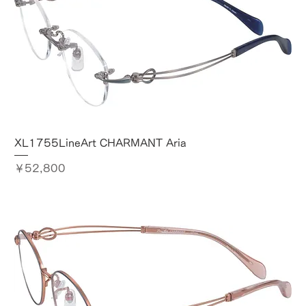
XL1755LineArt CHARMANT Aria
価格
￥52,800