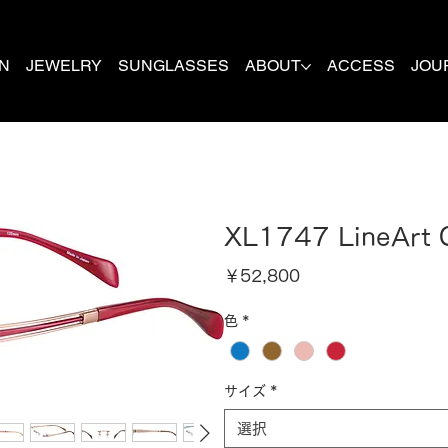
N
JEWELRY
SUNGLASSES
ABOUT
ACCESS
JOU
XL1747 LineArt
価
￥52,800
格
色
*
サイズ
*
選択