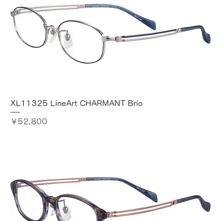
XL11325 LineArt CHARMANT Brio
価格
￥52,800