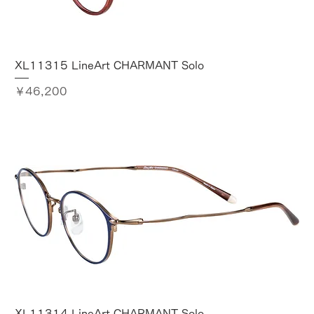
XL11315 LineArt CHARMANT Solo
価格
￥46,200
XL11314 LineArt CHARMANT Solo