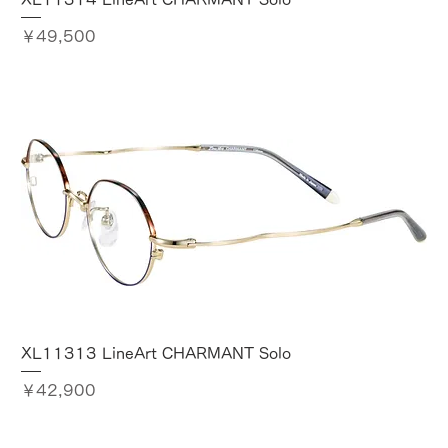
価格
￥49,500
XL11313 LineArt CHARMANT Solo
価格
￥42,900