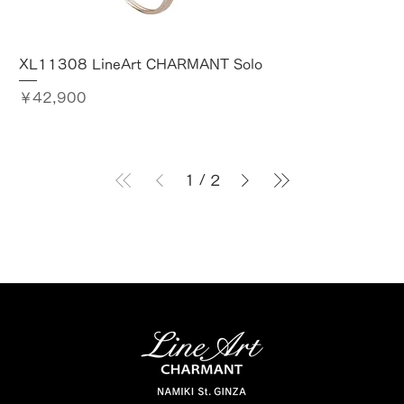
XL11308 LineArt CHARMANT Solo
価格
￥42,900
1
/
2