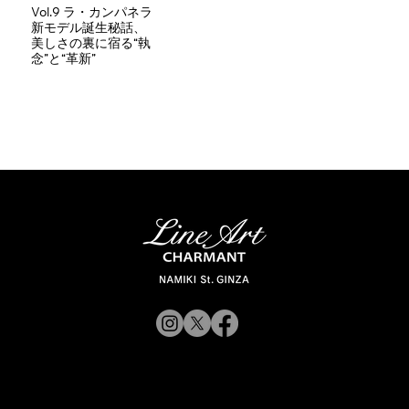
Vol.9 ラ・カンパネラ
新モデル誕生秘話、
美しさの裏に宿る“執
念”と“革新”
© 2019 CHARMANT