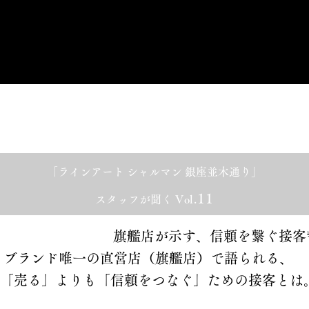
ご来店予約はこちら
「
ラインアート
シャルマン 銀座並木通り」
11
スタッフが聞く
Vol.
旗艦店が示す、信頼を繋ぐ接客
ブランド唯一の直営店（旗艦店）で語られる、
「売る」よりも「信頼をつなぐ」ための接客とは