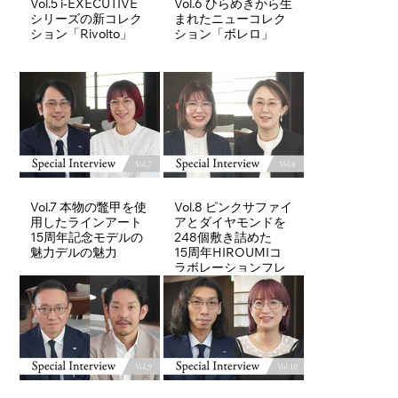
Vol.5 i-EXECUTIVE
Vol.6 ひらめきから生
シリーズの新コレク
まれたニューコレク
ション「Rivolto」
ション「ボレロ」
Vol.7 本物の鼈甲を使
Vol.8 ピンクサファイ
用したラインアート
アとダイヤモンドを
15周年記念モデルの
248個敷き詰めた
魅力デルの魅力
15周年HIROUMIコ
ラボレーションフレ
ーム