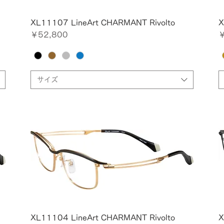
XL11107 LineArt CHARMANT Rivolto
X
価格
￥52,800
￥
サイズ
XL11104 LineArt CHARMANT Rivolto
X