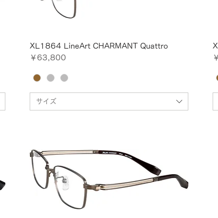
XL1864 LineArt CHARMANT Quattro
X
価格
￥63,800
￥
サイズ