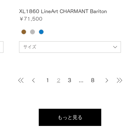
XL1860 LineArt CHARMANT Bariton
価格
￥71,500
サイズ
1
2
3
...
8
もっと見る