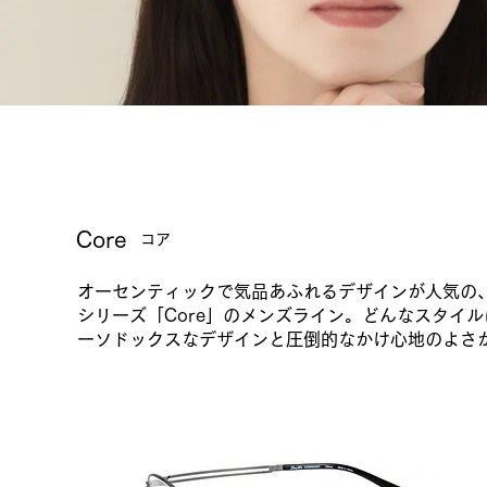
Core
コア
オーセンティックで気品あふれるデザインが人気の
シリーズ「Core」のメンズライン。どんなスタイ
ラインアート シャルマン
ーソドックスなデザインと圧倒的なかけ心地のよさ
2026年 Visual-Core