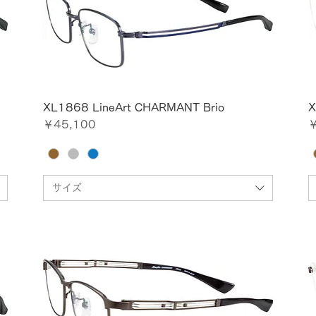
XL1868 LineArt CHARMANT Brio
X
価格
￥45,100
￥
サイズ