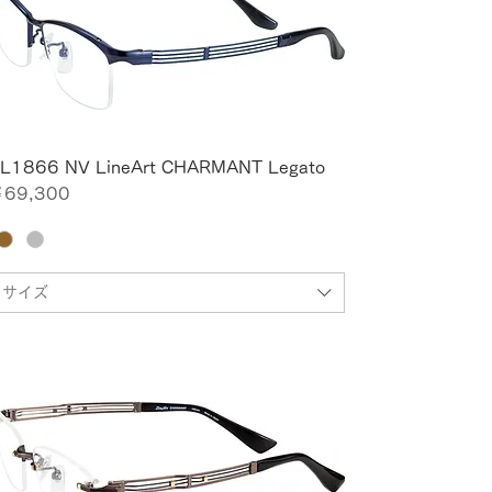
L1866 NV LineArt CHARMANT Legato
価格
69,300
サイズ