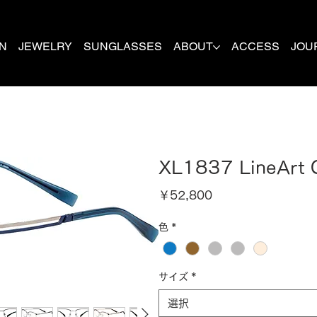
N
JEWELRY
SUNGLASSES
ABOUT
ACCESS
JOU
XL1837 LineArt
価
￥52,800
格
色
*
サイズ
*
選択