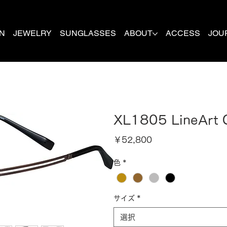
N
JEWELRY
SUNGLASSES
ABOUT
ACCESS
JOU
XL1805 LineArt
価
￥52,800
格
色
*
サイズ
*
選択