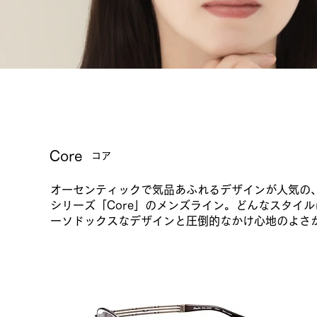
Core
コア
オーセンティックで気品あふれるデザインが人気の
シリーズ「Core」のメンズライン。どんなスタイ
ラインアート シャルマン
ーソドックスなデザインと圧倒的なかけ心地のよさ
2026年 Visual-Core