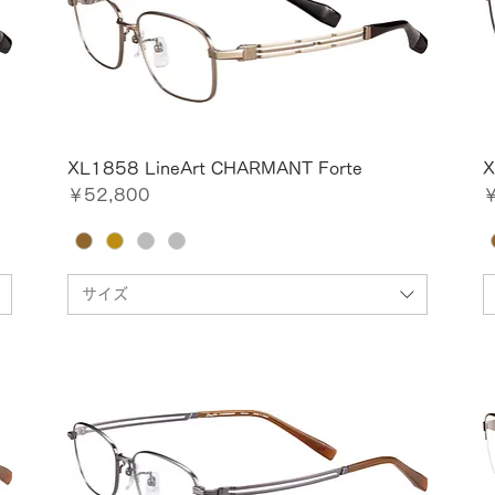
XL1858 LineArt CHARMANT Forte
X
価格
￥52,800
￥
サイズ