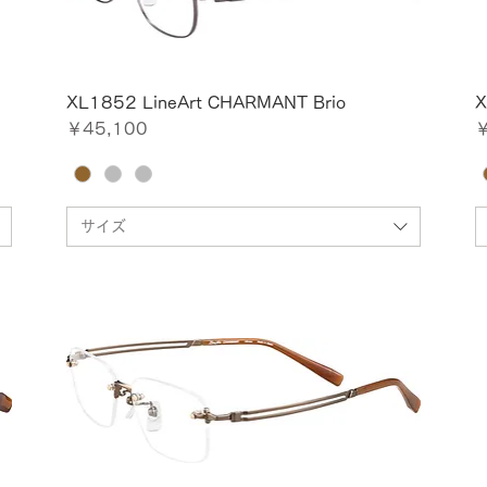
XL1852 LineArt CHARMANT Brio
X
価格
￥45,100
￥
サイズ