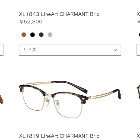
XL1843 LineArt CHARMANT Brio
X
価格
￥52,800
￥
サイズ
XL1819 LineArt CHARMANT Brio
X