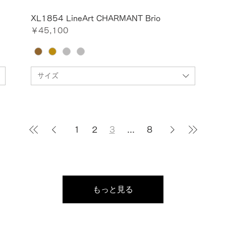
XL1854 LineArt CHARMANT Brio
価格
￥45,100
サイズ
1
2
3
...
8
もっと見る