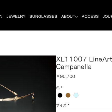
N
JEWELRY
SUNGLASSES
ABOUT
ACCESS
JOU
XL11007 LineAr
Campanella
価
￥95,700
格
色
*
サイズ
*