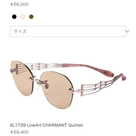
価格
￥55,000
XL1739 LineArt CHARMANT Quintet
価格
￥59,400