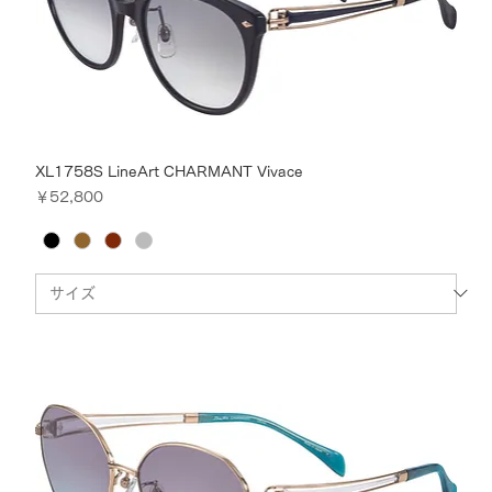
XL1758S LineArt CHARMANT Vivace
価格
￥52,800