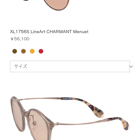
XL1756S LineArt CHARMANT Menuet
価格
￥56,100