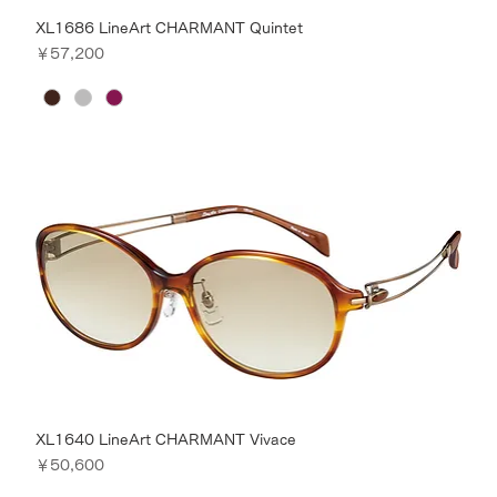
XL1686 LineArt CHARMANT Quintet
価格
￥57,200
XL1640 LineArt CHARMANT Vivace
価格
￥50,600