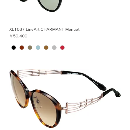
XL1687 LineArt CHARMANT Menuet
価格
￥59,400