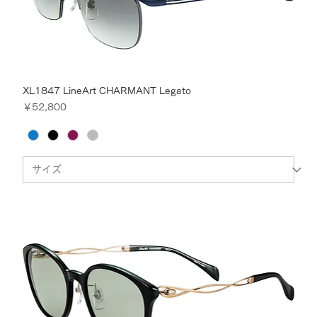
XL1847 LineArt CHARMANT Legato
価格
￥52,800