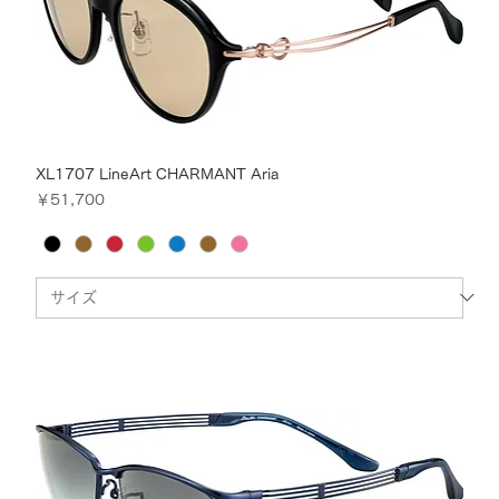
XL1707 LineArt CHARMANT Aria
価格
￥51,700