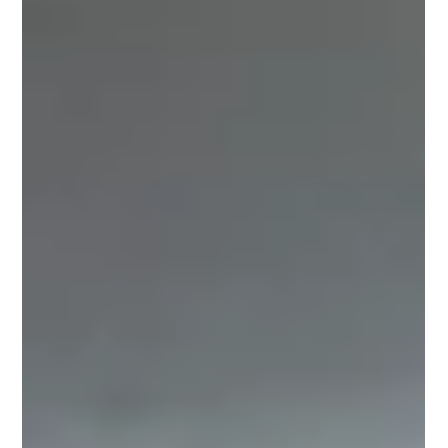
並木通り】7周年記念 プレゼント
キャンペーン
7周年を記念したプレゼントキャンペーンとして、日頃
のお客様への感謝を込めて、８月５日（水）より「ライ
ンアート シャルマン 銀座並木通り」で「ラインアート
シャルマン」のメガネフレームとレンズをお買い上げの
お客様に、ウォールナット製メガネケースをプレゼント
いたします。 インテリアにもなじむ洗練されたデザイ
ンとなっておりますので、ぜひこの機会に「ラインアー
ト シャルマン 銀座並木通り」へお越しください。 キャ
ンペーンページはこちら ＜キャンペーン情報＞ 期間：
８月５日（水）～（なくなり次第終了） 内容：「ライ
ンアート シャルマン 銀座並木通り」で「ラインアート
シャルマン」のメガネフレームとレンズをお買い上げの
お客様に、ウォールナット製メガネケースをプレゼント
（お一人につき一点限り。内側のカラーは2色をご用
意。お好みに合わせてお選びいただけます）。 ※メガ