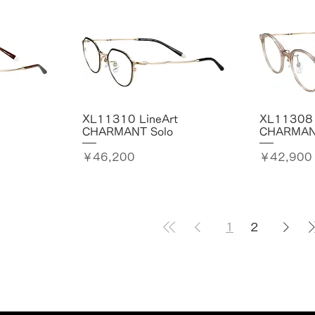
XL11310 LineArt
XL11308 
CHARMANT Solo
CHARMAN
価格
価格
￥46,200
￥42,900
1
2