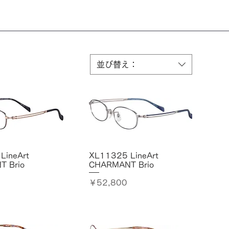
並び替え：
LineArt
XL11325 LineArt
 Brio
CHARMANT Brio
価格
￥52,800