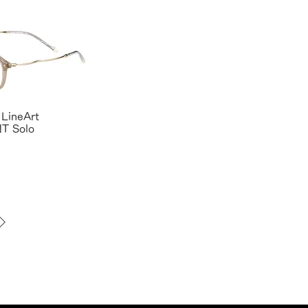
LineArt
T Solo