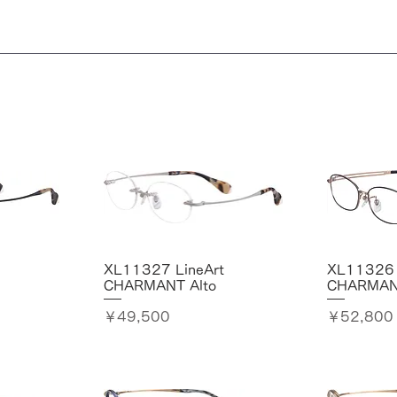
XL11327 LineArt
XL11326 
CHARMANT Alto
CHARMANT
価格
価格
￥49,500
￥52,800