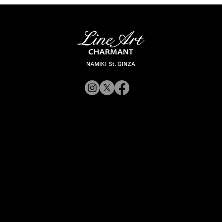
【似合うメガネの選び方 vol.3】スタイリ
© 2019 CHARMANT
ング・コーディネート別｜ビジネス（ス
ーツ）編
Inc.
​よくある質問
サイトポリシー
シャルマン企業サイトへ