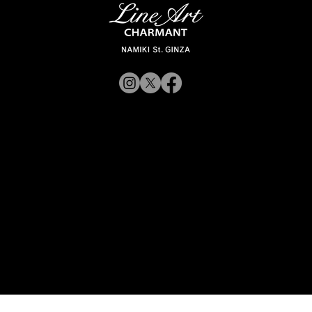
【新商品入荷のお知らせ】
© 2019 CHARMANT
XL11327,11328,11316 Line Art
CHARMANT 新モデル・新色入荷
Inc.
​よくある質問
サイトポリシー
シャルマン企業サイトへ