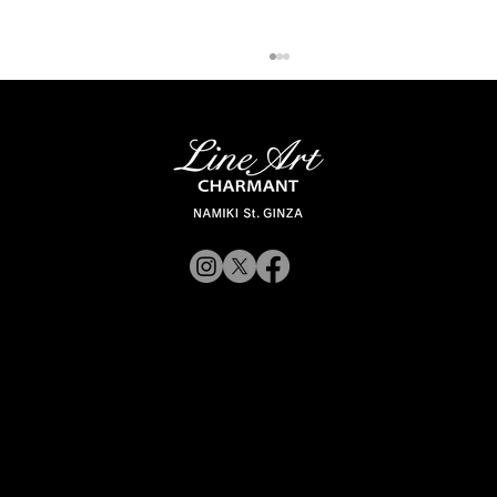
「ラインアート シャルマン 銀座並木通
© 2019 CHARMANT
り」 スタッフが聞く Vol.12
Inc.
​よくある質問