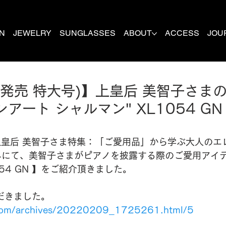
N
JEWELRY
SUNGLASSES
ABOUT
ACCESS
JOU
発売 特大号)】上皇后 美智子さま
アート シャルマン" XL1054 GN
。
上皇后 美智子さま特集：「ご愛用品」から学ぶ大人のエ
14にて、美智子さまがピアノを披露する際のご愛用アイ
54 GN 】をご紹介頂きました。
ただきました。
.com/archives/20220209_1725261.html/5