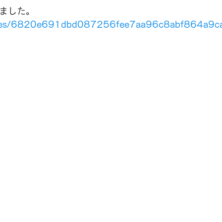
きました。
rticles/6820e691dbd087256fee7aa96c8abf864a9c