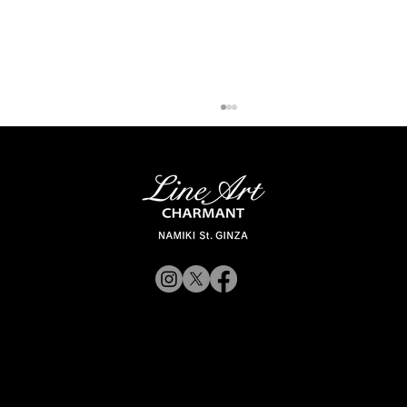
【新商品入荷のお知らせ】
© 2019 CHARMANT
XL11327,11328,11316 Line Art
CHARMANT 新モデル・新色入荷
Inc.