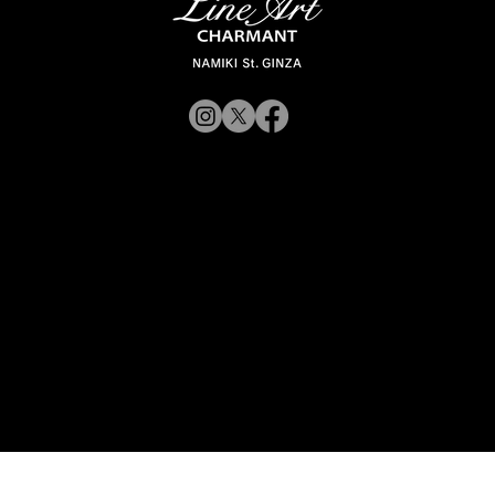
「ラインアート シャルマン 銀座並木通
© 2019 CHARMANT
り」 スタッフが聞く Vol.12
Inc.
​よくある質問
サイトポリシー
シャルマン企業サイトへ