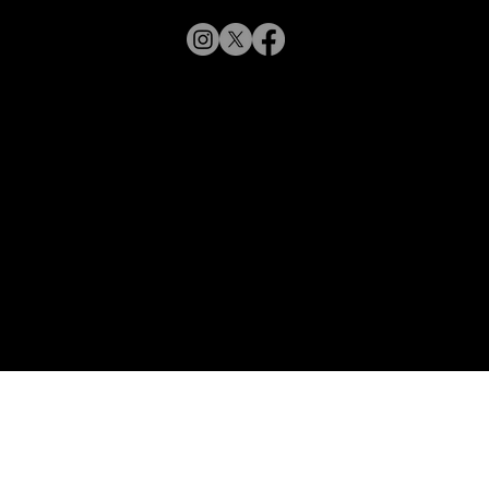
【新商品入荷のお知らせ】
© 2019 CHARMANT
XL11327,11328,11316 Line Art
CHARMANT 新モデル・新色入荷
Inc.
​よくある質問
サイトポリシー
シャルマン企業サイトへ