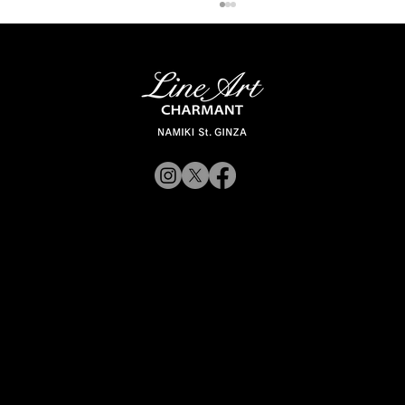
【新商品入荷のお知らせ】
© 2019 CHARMANT
XL11327,11328,11316 Line Art
CHARMANT 新モデル・新色入荷
Inc.
​よくある質問
サイトポリシー
シャルマン企業サイトへ