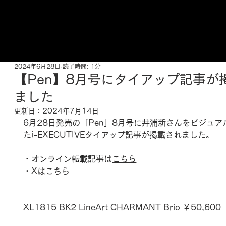
ご来店予約はこちら
2024年6月28日
読了時間: 1分
【Pen】8月号にタイアップ記事が
ました
更新日：
2024年7月14日
6月28日発売の「
Pen
」8月号に
井浦新
さんをビジュア
た
i-EXECUTIVE
タイアップ記事が掲載されました。
・
オンライン転載記事
は
こちら
・Xは
こちら
XL1815 BK2 LineArt CHARMANT Brio ￥50,6