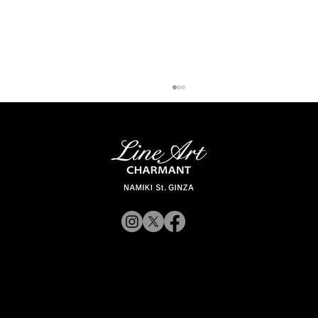
「ラインアート シャルマン 銀座並木通
© 2019 CHARMANT
り」 スタッフが聞く Vol.12