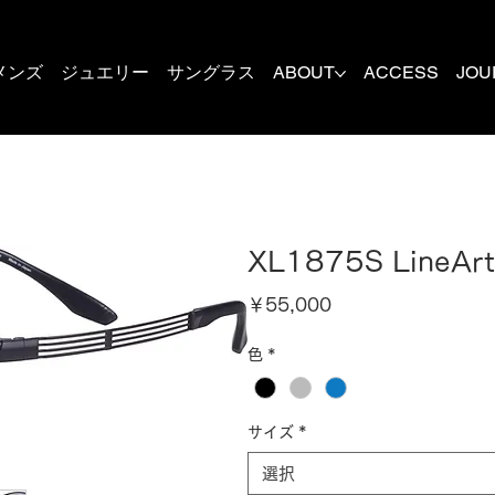
メンズ
ジュエリー
サングラス
ABOUT
ACCESS
JOU
XL1875S LineAr
価
￥55,000
格
色
*
サイズ
*
選択