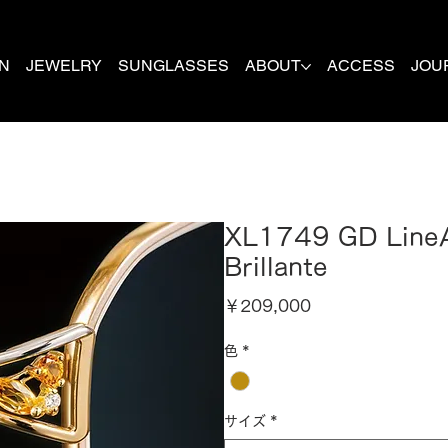
N
JEWELRY
SUNGLASSES
ABOUT
ACCESS
JOU
XL1749 GD Lin
Brillante
価
￥209,000
格
色
*
サイズ
*