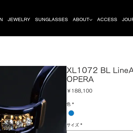
N
JEWELRY
SUNGLASSES
ABOUT
ACCESS
JOU
XL1072 BL Line
OPERA
価
￥188,100
格
色
*
サイズ
*