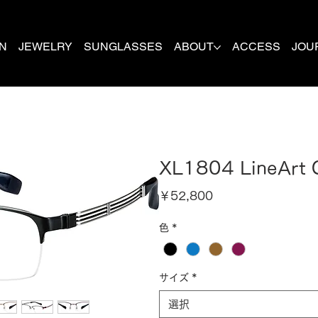
N
JEWELRY
SUNGLASSES
ABOUT
ACCESS
JOU
XL1804 LineArt
価
￥52,800
格
色
*
サイズ
*
選択