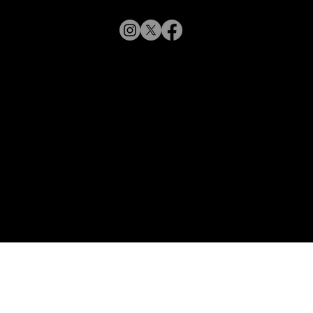
【新商品入荷のお知らせ】
© 2019 CHARMANT
XL11327,11328,11316 Line Art
CHARMANT 新モデル・新色入荷
Inc.
​よくある質問
サイトポリシー
シャルマン企業サイトへ