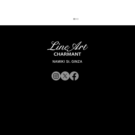
「ラインアート シャルマン 銀座並木通
© 2019 CHARMANT
り」 スタッフが聞く Vol.12
Inc.
​よくある質問