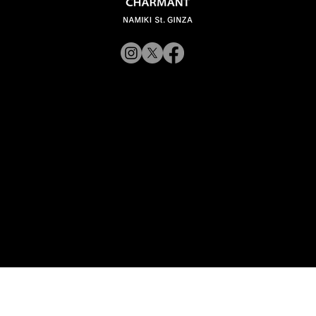
「ラインアート シャルマン 銀座並木通
© 2019 CHARMANT
り」 スタッフが聞く Vol.12
Inc.
​よくある質問
サイトポリシー
シャルマン企業サイトへ