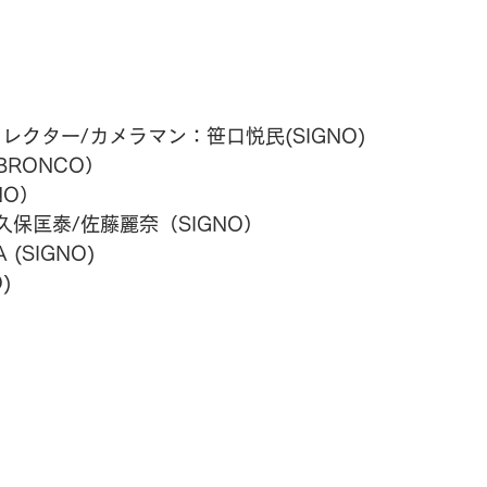
クター/カメラマン：笹口悦民(SIGNO)
RONCO）
NO）
保匡泰/佐藤麗奈（SIGNO） 
(SIGNO)
)