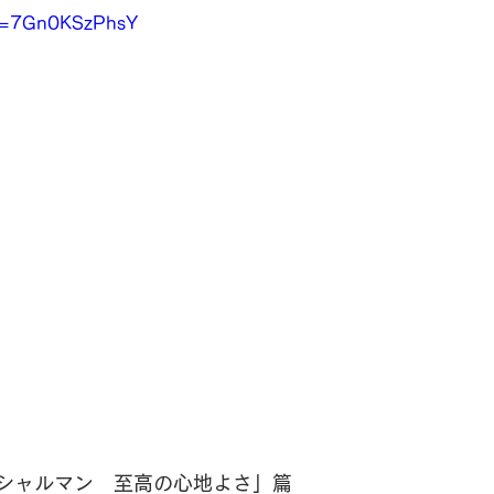
?v=7Gn0KSzPhsY
 シャルマン　至高の心地よさ」篇