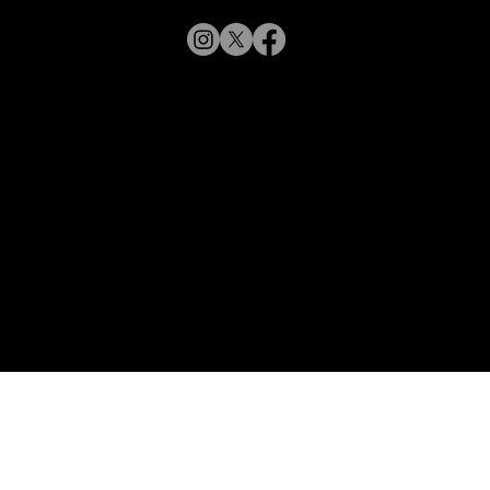
【新商品入荷のお知らせ】
© 2019 CHARMANT
XL11327,11328,11316 Line Art
CHARMANT 新モデル・新色入荷
Inc.
​よくある質問
サイトポリシー
シャルマン企業サイトへ