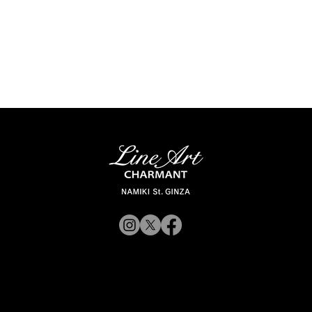
新商品入荷のお知らせ】
【新商品入荷のお
11327,11328,11316
ょこシー「新コレ
© 2019 CHARMANT Inc.
ne Art CHARMANT 新モ
入荷