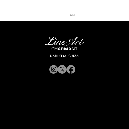
【新商品入荷のお知らせ】
© 2019 CHARMANT
XL11327,11328,11316 Line Art
CHARMANT 新モデル・新色入荷
Inc.
​よくある質問