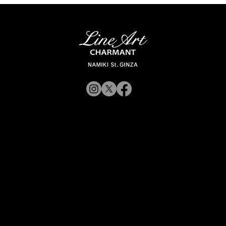
【新商品入荷のお知らせ】
© 2019 CHARMANT
XL11327,11328,11316 Line Art
CHARMANT 新モデル・新色入荷
Inc.
​よくある質問
サイトポリシー
シャルマン企業サイトへ