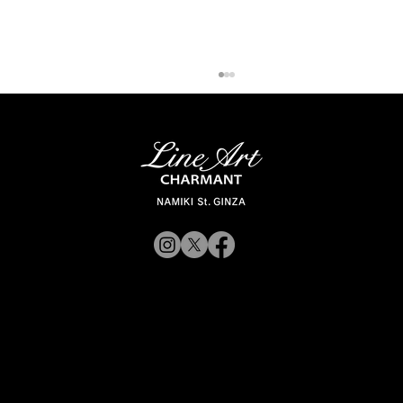
【新商品入荷のお知らせ】
© 2019 CHARMANT
XL11327,11328,11316 Line Art
CHARMANT 新モデル・新色入荷
Inc.