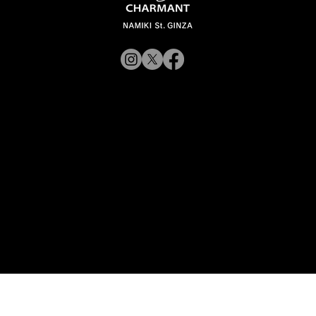
【新商品入荷のお知らせ】
© 2019 CHARMANT
XL11327,11328,11316 Line Art
CHARMANT 新モデル・新色入荷
Inc.
​よくある質問
サイトポリシー
シャルマン企業サイトへ