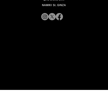
【新商品入荷のお知らせ】
© 2019 CHARMANT
XL11327,11328,11316 Line Art
CHARMANT 新モデル・新色入荷
Inc.
​よくある質問
サイトポリシー
シャルマン企業サイトへ