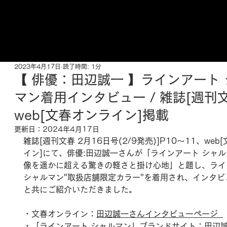
ご来店予約はこちら
2023年4月17日
読了時間: 1分
【 俳優：田辺誠一 】ラインアート
マン着用インタビュー / 雑誌[週刊
web[文春オンライン]掲載
更新日：
2024年4月17日
雑誌[週刊文春 2月16日号(2/9発売)]P10～11、web
イン]にて、俳優:田辺誠一さんが「ラインアート シャ
像を遥かに超える驚きの軽さと掛け心地」と題し、ライ
シャルマン"取扱店舗限定カラー"を着用され、インタビ
と共にご紹介いただきました。
・文春オンライン：
田辺誠一さんインタビューページ  
・「ラインアート シャルマン」ブランドサイト：
田辺