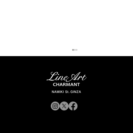
【新商品入荷のお知らせ】
© 2019 CHARMANT
XL11327,11328,11316 Line Art