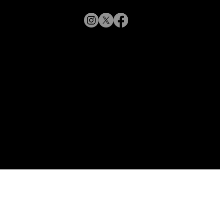
【新商品入荷のお知らせ】
© 2019 CHARMANT
XL11327,11328,11316 Line Art
CHARMANT 新モデル・新色入荷
Inc.
​よくある質問
サイトポリシー
シャルマン企業サイトへ