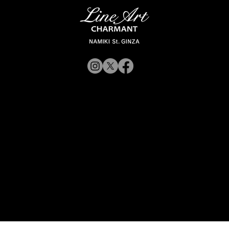
【新商品入荷のお知らせ】
© 2019 CHARMANT
XL11327,11328,11316 Line Art
CHARMANT 新モデル・新色入荷
Inc.
​よくある質問
サイトポリシー
シャルマン企業サイトへ