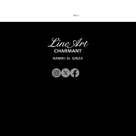
【新商品入荷のお知らせ】
© 2019 CHARMANT
XL11327,11328,11316 Line Art
CHARMANT 新モデル・新色入荷
Inc.
​よくある質問