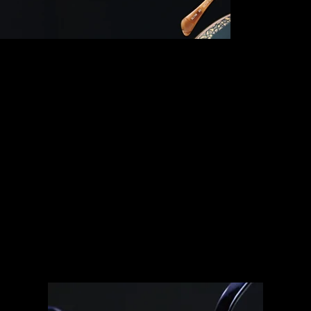
Jewelry
​ジュエリー コレクション
常に最高の掛け心地を追い求めているラインアー
世界初
ト シャルマンが、美しく輝くダイヤモンドとク
魔
リスタルをまとった特別なコレクション。
まるでかけていないかのような心地よさとジュエ
リーの煌めきは、かける人の美しさを引き立てま
す。