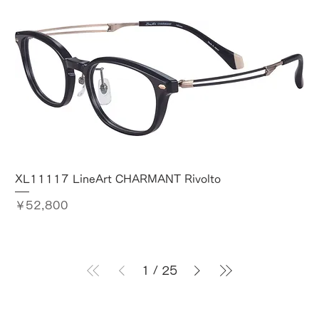
XL11117 LineArt CHARMANT Rivolto
価格
￥52,800
1
/
25