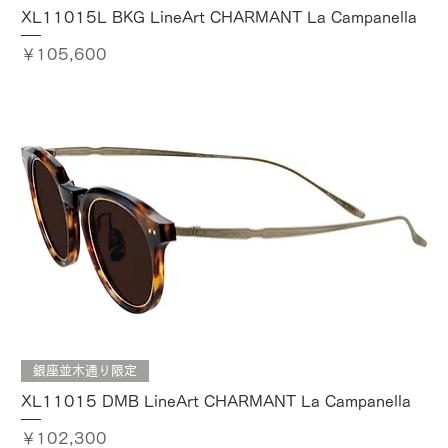
XL11015L BKG LineArt CHARMANT La Campanella
価格
￥105,600
銀座並木通り限定
XL11015 DMB LineArt CHARMANT La Campanella
価格
￥102,300