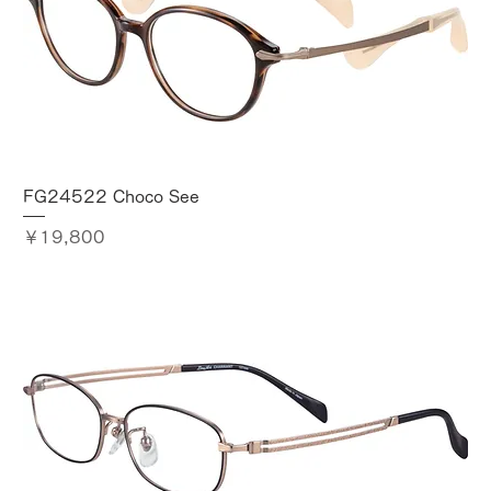
FG24522 Choco See
価格
￥19,800