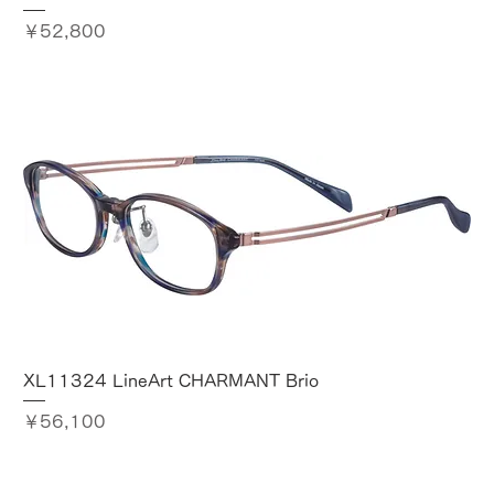
価格
￥52,800
XL11324 LineArt CHARMANT Brio
価格
￥56,100