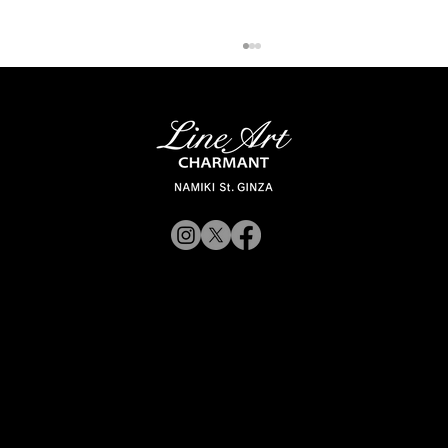
【新商品入荷のお知らせ】
© 2019 CHARMANT
XL11327,11328,11316 Line Art
CHARMANT 新モデル・新色入荷
Inc.
​よくある質問
サイトポリシー