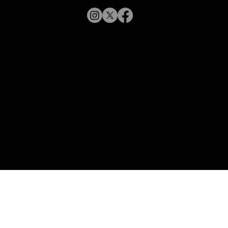
「ラインアート シャルマン 銀座並木通
© 2019 CHARMANT
り」 スタッフが聞く Vol.12
Inc.
​よくある質問
サイトポリシー
シャルマン企業サイトへ