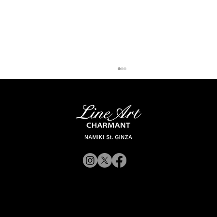
「ラインアート シャルマン 銀座並木通
© 2019 CHARMANT
り」 スタッフが聞く Vol.12